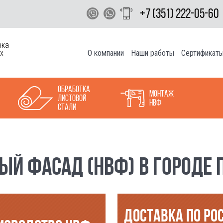
+7 (351) 222-05-60
вка
О компании
Наши работы
Сертификат
х
Обработка
Монтаж
листовой
НВФ
стали
Й ФАСАД (НВФ) В ГОРОДЕ П
ДОСТАВКА ПО РО