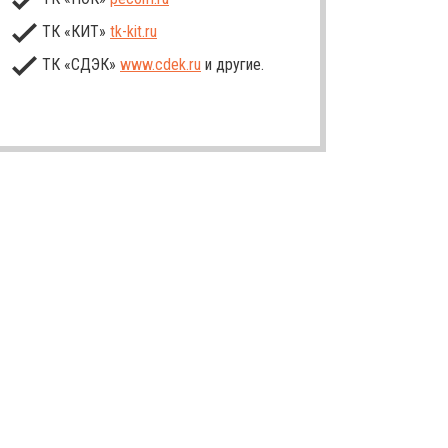
ТК «КИТ»
tk-kit
.ru
ТК «СДЭК»
www.cdek.ru
и другие.