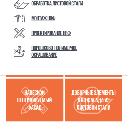
Обработка листовой стали
Монтаж НВФ
КАТАЛОГ ТОВАРОВ И УСЛУГ
Проектирование НВФ
Порошково-полимерное
МЕТАЛЛОКАССЕТЫ
УСЛУГИ ПО РАБОТЕ С
окрашивание
(МЕТАЛЛИЧЕСКИЙ
ЛИСТОВОЙ СТАЛЬЮ
ФАСАД)
НАВЕСНОЙ
ДОБОРНЫЕ ЭЛЕМЕНТЫ
ВЕНТИЛИРУЕМЫЙ
ДЛЯ ФАСАДА ИЗ
ФАСАД
ЛИСТОВОЙ СТАЛИ