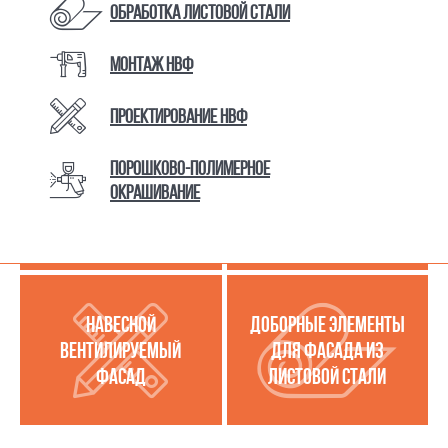
Обработка листовой стали
Монтаж НВФ
КАТАЛОГ ТОВАРОВ И УСЛУГ
Проектирование НВФ
Порошково-полимерное
МЕТАЛЛОКАССЕТЫ
УСЛУГИ ПО РАБОТЕ С
окрашивание
(МЕТАЛЛИЧЕСКИЙ
ЛИСТОВОЙ СТАЛЬЮ
ФАСАД)
НАВЕСНОЙ
ДОБОРНЫЕ ЭЛЕМЕНТЫ
ВЕНТИЛИРУЕМЫЙ
ДЛЯ ФАСАДА ИЗ
ФАСАД
ЛИСТОВОЙ СТАЛИ