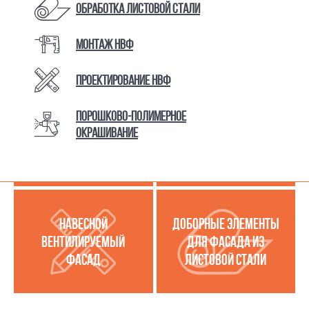
Обработка листовой стали
Монтаж НВФ
КАТАЛОГ ТОВАРОВ И УСЛУГ
Проектирование НВФ
Порошково-полимерное
МЕТАЛЛОКАССЕТЫ
УСЛУГИ ПО РАБОТЕ С
окрашивание
(МЕТАЛЛИЧЕСКИЙ
ЛИСТОВОЙ СТАЛЬЮ
ФАСАД)
НАВЕСНОЙ
ДОБОРНЫЕ ЭЛЕМЕНТЫ
ВЕНТИЛИРУЕМЫЙ
ДЛЯ ФАСАДА ИЗ
ФАСАД
ЛИСТОВОЙ СТАЛИ