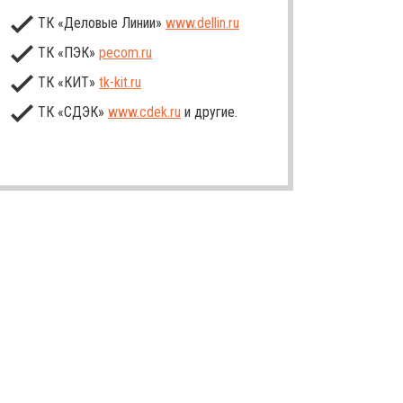
ТК «Деловые Линии»
www.dellin.ru
ТК «ПЭК»
pecom.ru
ТК «КИТ»
tk-kit
.ru
ТК «СДЭК»
www.cdek.ru
и другие.