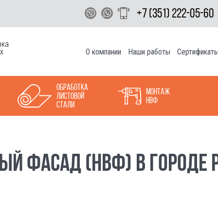
+7 (351) 222-05-60
вка
О компании
Наши работы
Сертификат
х
Обработка
Монтаж
листовой
НВФ
стали
ЫЙ ФАСАД (НВФ) В ГОРОДЕ 