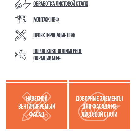
Обработка листовой стали
Монтаж НВФ
КАТАЛОГ ТОВАРОВ И УСЛУГ
Проектирование НВФ
Порошково-полимерное
МЕТАЛЛОКАССЕТЫ
УСЛУГИ ПО РАБОТЕ С
окрашивание
(МЕТАЛЛИЧЕСКИЙ
ЛИСТОВОЙ СТАЛЬЮ
ФАСАД)
НАВЕСНОЙ
ДОБОРНЫЕ ЭЛЕМЕНТЫ
ВЕНТИЛИРУЕМЫЙ
ДЛЯ ФАСАДА ИЗ
ФАСАД
ЛИСТОВОЙ СТАЛИ