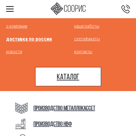
Главная
>
Оплата и доставка
>
Оплата и доставка
о компании
наши работы
доставка по россии
сертификаты
НАВЕСНОЙ ВЕНТИЛИРУЕМЫЙ ФАСАД
новости
контакты
(НВФ) В ГОРОДЕ СЕНГИЛЕЙ,
УЛЬЯНОВСКАЯ ОБЛ.
Каталог
ЕСЛИ ВЫ ИЩЕТЕ, ГДЕ КУПИТЬ МЕТАЛЛИЧЕСКИЙ
ФАСАД, СВЯЖИТЕСЬ С МЕНЕДЖЕРОМ «СООРИС»
МЫ ПОДБЕРЁМ ДЛЯ ВАС ОПТИМАЛЬНОЕ
Производство металлокасcет
ПРЕДЛОЖЕНИЕ И ОТВЕТИМ НА ВСЕ ВОПРОСЫ
Производство НВФ
Получить консультацию