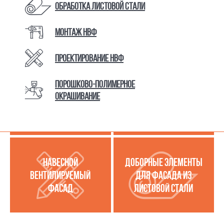
Обработка листовой стали
Монтаж НВФ
КАТАЛОГ ТОВАРОВ И УСЛУГ
Проектирование НВФ
Порошково-полимерное
МЕТАЛЛОКАССЕТЫ
УСЛУГИ ПО РАБОТЕ С
окрашивание
(МЕТАЛЛИЧЕСКИЙ
ЛИСТОВОЙ СТАЛЬЮ
ФАСАД)
НАВЕСНОЙ
ДОБОРНЫЕ ЭЛЕМЕНТЫ
ВЕНТИЛИРУЕМЫЙ
ДЛЯ ФАСАДА ИЗ
ФАСАД
ЛИСТОВОЙ СТАЛИ