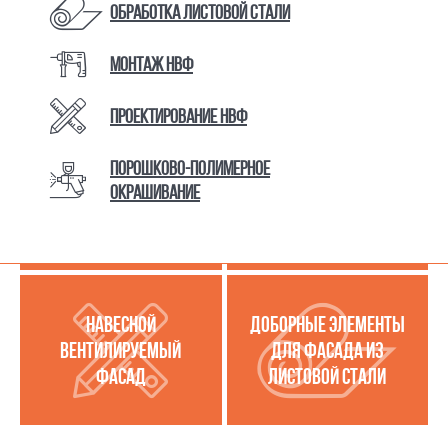
Обработка листовой стали
Монтаж НВФ
КАТАЛОГ ТОВАРОВ И УСЛУГ
Проектирование НВФ
Порошково-полимерное
МЕТАЛЛОКАССЕТЫ
УСЛУГИ ПО РАБОТЕ С
окрашивание
(МЕТАЛЛИЧЕСКИЙ
ЛИСТОВОЙ СТАЛЬЮ
ФАСАД)
НАВЕСНОЙ
ДОБОРНЫЕ ЭЛЕМЕНТЫ
ВЕНТИЛИРУЕМЫЙ
ДЛЯ ФАСАДА ИЗ
ФАСАД
ЛИСТОВОЙ СТАЛИ