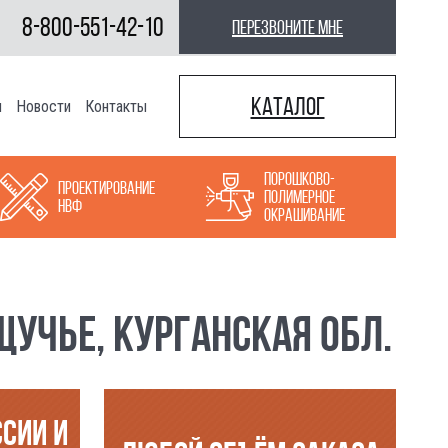
8-800-551-42-10
перезвоните мне
Каталог
ы
Новости
Контакты
Порошково-
Проектирование
полимерное
НВФ
окрашивание
УЧЬЕ, КУРГАНСКАЯ ОБЛ.
ССИИ И