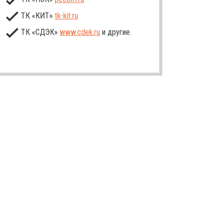
ТК «КИТ»
tk-kit
.ru
ТК «СДЭК»
www.cdek.ru
и другие.