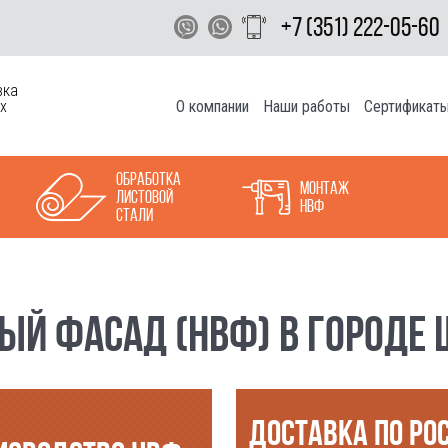
+7 (351) 222-05-60
вка
О компании
Наши работы
Сертификат
х
Обработка
Монтаж
листовой
НВФ
стали
Й ФАСАД (НВФ) В ГОРОДЕ Щ
ДОСТАВКА ПО РО