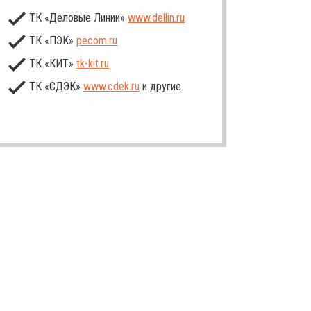
ТК «Деловые Линии»
www.dellin.ru
ТК «ПЭК»
pecom.ru
ТК «КИТ»
tk-kit
.ru
ТК «СДЭК»
www.cdek.ru
и другие.