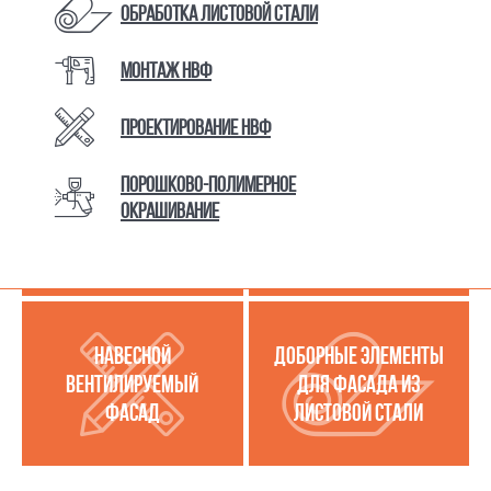
Обработка листовой стали
Монтаж НВФ
КАТАЛОГ ТОВАРОВ И УСЛУГ
Проектирование НВФ
Порошково-полимерное
МЕТАЛЛОКАССЕТЫ
УСЛУГИ ПО РАБОТЕ С
окрашивание
(МЕТАЛЛИЧЕСКИЙ
ЛИСТОВОЙ СТАЛЬЮ
ФАСАД)
НАВЕСНОЙ
ДОБОРНЫЕ ЭЛЕМЕНТЫ
ВЕНТИЛИРУЕМЫЙ
ДЛЯ ФАСАДА ИЗ
ФАСАД
ЛИСТОВОЙ СТАЛИ