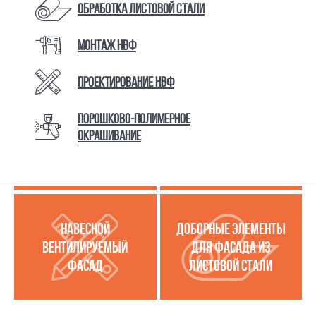
Обработка листовой стали
Монтаж НВФ
КАТАЛОГ ТОВАРОВ И УСЛУГ
Проектирование НВФ
Порошково-полимерное
МЕТАЛЛОКАССЕТЫ
УСЛУГИ ПО РАБОТЕ С
окрашивание
(МЕТАЛЛИЧЕСКИЙ
ЛИСТОВОЙ СТАЛЬЮ
ФАСАД)
НАВЕСНОЙ
ДОБОРНЫЕ ЭЛЕМЕНТЫ
ВЕНТИЛИРУЕМЫЙ
ДЛЯ ФАСАДА ИЗ
ФАСАД
ЛИСТОВОЙ СТАЛИ