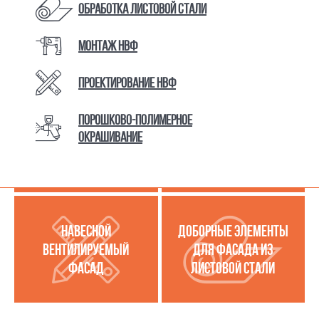
Обработка листовой стали
Монтаж НВФ
КАТАЛОГ ТОВАРОВ И УСЛУГ
Проектирование НВФ
Порошково-полимерное
МЕТАЛЛОКАССЕТЫ
УСЛУГИ ПО РАБОТЕ С
окрашивание
(МЕТАЛЛИЧЕСКИЙ
ЛИСТОВОЙ СТАЛЬЮ
ФАСАД)
НАВЕСНОЙ
ДОБОРНЫЕ ЭЛЕМЕНТЫ
ВЕНТИЛИРУЕМЫЙ
ДЛЯ ФАСАДА ИЗ
ФАСАД
ЛИСТОВОЙ СТАЛИ