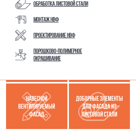
Обработка листовой стали
Монтаж НВФ
КАТАЛОГ ТОВАРОВ И УСЛУГ
Проектирование НВФ
Порошково-полимерное
МЕТАЛЛОКАССЕТЫ
УСЛУГИ ПО РАБОТЕ С
окрашивание
(МЕТАЛЛИЧЕСКИЙ
ЛИСТОВОЙ СТАЛЬЮ
ФАСАД)
НАВЕСНОЙ
ДОБОРНЫЕ ЭЛЕМЕНТЫ
ВЕНТИЛИРУЕМЫЙ
ДЛЯ ФАСАДА ИЗ
ФАСАД
ЛИСТОВОЙ СТАЛИ