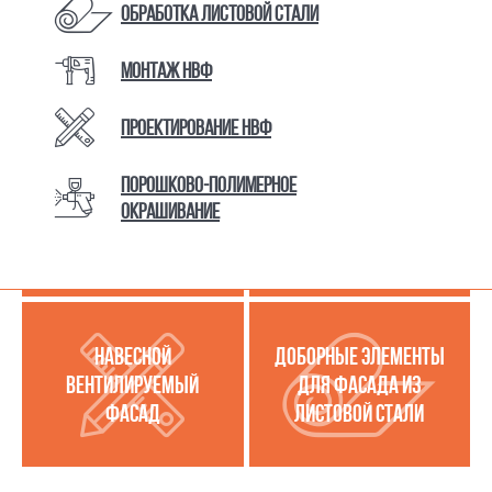
Обработка листовой стали
Монтаж НВФ
КАТАЛОГ ТОВАРОВ И УСЛУГ
Проектирование НВФ
Порошково-полимерное
МЕТАЛЛОКАССЕТЫ
УСЛУГИ ПО РАБОТЕ С
окрашивание
(МЕТАЛЛИЧЕСКИЙ
ЛИСТОВОЙ СТАЛЬЮ
ФАСАД)
НАВЕСНОЙ
ДОБОРНЫЕ ЭЛЕМЕНТЫ
ВЕНТИЛИРУЕМЫЙ
ДЛЯ ФАСАДА ИЗ
ФАСАД
ЛИСТОВОЙ СТАЛИ