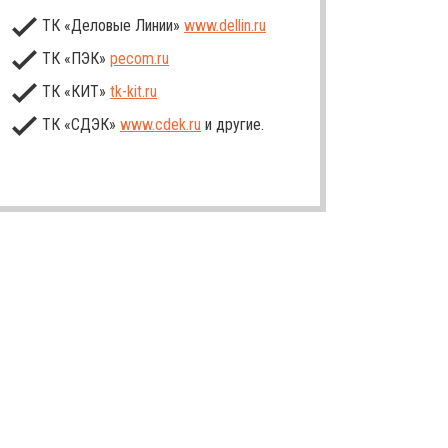
ТК «Деловые Линии»
www.dellin.ru
ТК «ПЭК»
pecom.ru
ТК «КИТ»
tk-kit
.ru
ТК «СДЭК»
www.cdek.ru
и другие.