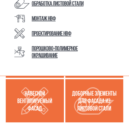
Обработка листовой стали
Монтаж НВФ
КАТАЛОГ ТОВАРОВ И УСЛУГ
Проектирование НВФ
Порошково-полимерное
МЕТАЛЛОКАССЕТЫ
УСЛУГИ ПО РАБОТЕ С
окрашивание
(МЕТАЛЛИЧЕСКИЙ
ЛИСТОВОЙ СТАЛЬЮ
ФАСАД)
НАВЕСНОЙ
ДОБОРНЫЕ ЭЛЕМЕНТЫ
ВЕНТИЛИРУЕМЫЙ
ДЛЯ ФАСАДА ИЗ
ФАСАД
ЛИСТОВОЙ СТАЛИ