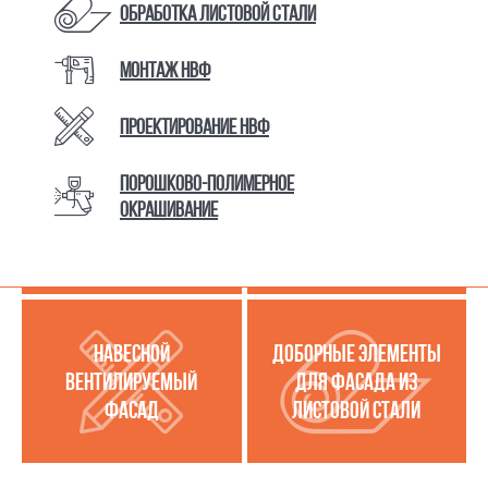
Обработка листовой стали
Монтаж НВФ
КАТАЛОГ ТОВАРОВ И УСЛУГ
Проектирование НВФ
Порошково-полимерное
МЕТАЛЛОКАССЕТЫ
УСЛУГИ ПО РАБОТЕ С
окрашивание
(МЕТАЛЛИЧЕСКИЙ
ЛИСТОВОЙ СТАЛЬЮ
ФАСАД)
НАВЕСНОЙ
ДОБОРНЫЕ ЭЛЕМЕНТЫ
ВЕНТИЛИРУЕМЫЙ
ДЛЯ ФАСАДА ИЗ
ФАСАД
ЛИСТОВОЙ СТАЛИ