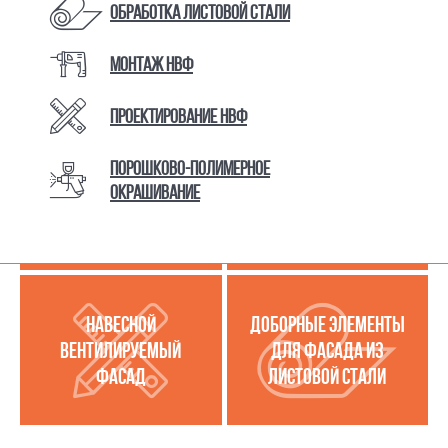
Обработка листовой стали
Монтаж НВФ
КАТАЛОГ ТОВАРОВ И УСЛУГ
Проектирование НВФ
Порошково-полимерное
МЕТАЛЛОКАССЕТЫ
УСЛУГИ ПО РАБОТЕ С
окрашивание
(МЕТАЛЛИЧЕСКИЙ
ЛИСТОВОЙ СТАЛЬЮ
ФАСАД)
НАВЕСНОЙ
ДОБОРНЫЕ ЭЛЕМЕНТЫ
ВЕНТИЛИРУЕМЫЙ
ДЛЯ ФАСАДА ИЗ
ФАСАД
ЛИСТОВОЙ СТАЛИ