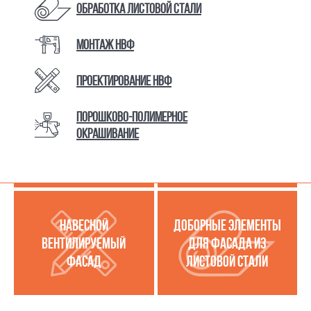
Обработка листовой стали
Монтаж НВФ
КАТАЛОГ ТОВАРОВ И УСЛУГ
Проектирование НВФ
Порошково-полимерное
МЕТАЛЛОКАССЕТЫ
УСЛУГИ ПО РАБОТЕ С
окрашивание
(МЕТАЛЛИЧЕСКИЙ
ЛИСТОВОЙ СТАЛЬЮ
ФАСАД)
НАВЕСНОЙ
ДОБОРНЫЕ ЭЛЕМЕНТЫ
ВЕНТИЛИРУЕМЫЙ
ДЛЯ ФАСАДА ИЗ
ФАСАД
ЛИСТОВОЙ СТАЛИ