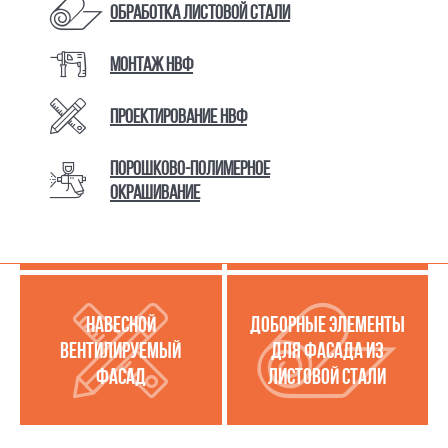
Обработка листовой стали
Монтаж НВФ
КАТАЛОГ ТОВАРОВ И УСЛУГ
Проектирование НВФ
Порошково-полимерное
МЕТАЛЛОКАССЕТЫ
УСЛУГИ ПО РАБОТЕ С
окрашивание
(МЕТАЛЛИЧЕСКИЙ
ЛИСТОВОЙ СТАЛЬЮ
ФАСАД)
НАВЕСНОЙ
ДОБОРНЫЕ ЭЛЕМЕНТЫ
ВЕНТИЛИРУЕМЫЙ
ДЛЯ ФАСАДА ИЗ
ФАСАД
ЛИСТОВОЙ СТАЛИ