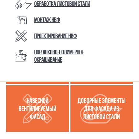
Обработка листовой стали
Монтаж НВФ
КАТАЛОГ ТОВАРОВ И УСЛУГ
Проектирование НВФ
Порошково-полимерное
МЕТАЛЛОКАССЕТЫ
УСЛУГИ ПО РАБОТЕ С
окрашивание
(МЕТАЛЛИЧЕСКИЙ
ЛИСТОВОЙ СТАЛЬЮ
ФАСАД)
НАВЕСНОЙ
ДОБОРНЫЕ ЭЛЕМЕНТЫ
ВЕНТИЛИРУЕМЫЙ
ДЛЯ ФАСАДА ИЗ
ФАСАД
ЛИСТОВОЙ СТАЛИ