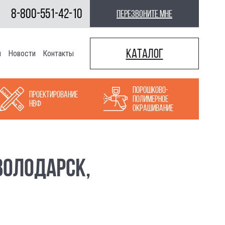
8-800-551-42-10
перезвоните мне
Каталог
ы
Новости
Контакты
Порошково-
Проектирование
полимерное
НВФ
окрашивание
ВОЛОДАРСК,