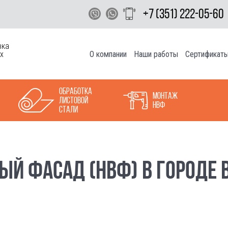
+7 (351) 222-05-60
вка
О компании
Наши работы
Сертификат
х
Обработка
Монтаж
листовой
НВФ
стали
ЫЙ ФАСАД (НВФ) В ГОРОДЕ 