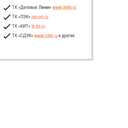
ТК «Деловые Линии»
www.dellin.ru
ТК «ПЭК»
pecom.ru
ТК «КИТ»
tk-kit
.ru
ТК «СДЭК»
www.cdek.ru
и другие.