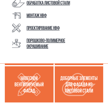
Обработка листовой стали
Монтаж НВФ
КАТАЛОГ ТОВАРОВ И УСЛУГ
Проектирование НВФ
Порошково-полимерное
МЕТАЛЛОКАССЕТЫ
УСЛУГИ ПО РАБОТЕ С
окрашивание
(МЕТАЛЛИЧЕСКИЙ
ЛИСТОВОЙ СТАЛЬЮ
ФАСАД)
НАВЕСНОЙ
ДОБОРНЫЕ ЭЛЕМЕНТЫ
ВЕНТИЛИРУЕМЫЙ
ДЛЯ ФАСАДА ИЗ
ФАСАД
ЛИСТОВОЙ СТАЛИ