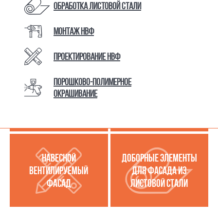
Обработка листовой стали
Монтаж НВФ
КАТАЛОГ ТОВАРОВ И УСЛУГ
Проектирование НВФ
Порошково-полимерное
МЕТАЛЛОКАССЕТЫ
УСЛУГИ ПО РАБОТЕ С
окрашивание
(МЕТАЛЛИЧЕСКИЙ
ЛИСТОВОЙ СТАЛЬЮ
ФАСАД)
НАВЕСНОЙ
ДОБОРНЫЕ ЭЛЕМЕНТЫ
ВЕНТИЛИРУЕМЫЙ
ДЛЯ ФАСАДА ИЗ
ФАСАД
ЛИСТОВОЙ СТАЛИ