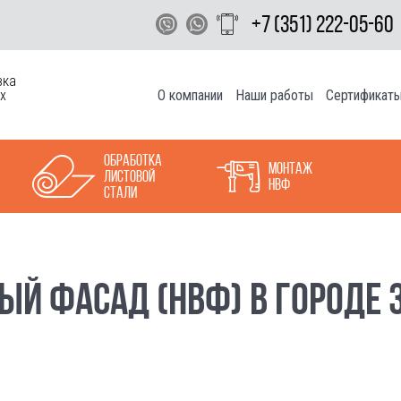
+7 (351) 222-05-60
вка
О компании
Наши работы
Сертификат
х
Обработка
Монтаж
листовой
НВФ
стали
Й ФАСАД (НВФ) В ГОРОДЕ 