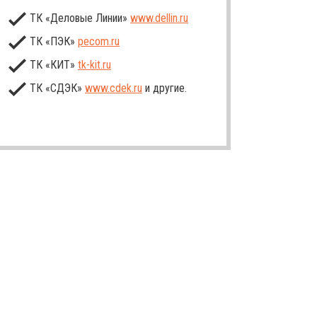
ТК «Деловые Линии»
www.dellin.ru
ТК «ПЭК»
pecom.ru
ТК «КИТ»
tk-kit
.ru
ТК «СДЭК»
www.cdek.ru
и другие.