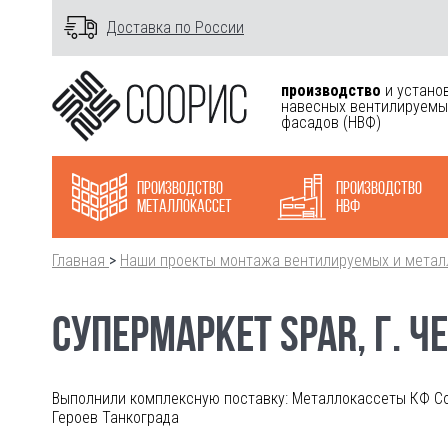
Доставка по России
производство
и устано
навесных вентилируемы
фасадов
(НВФ)
Производство
Производство
металлокасcет
НВФ
Главная
>
Наши проекты монтажа вентилируемых и метал
СУПЕРМАРКЕТ SPAR, Г. Ч
Выполнили комплексную поставку: Металлокассеты КФ Со
Героев Танкограда