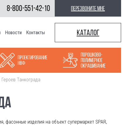
8-800-551-42-10
перезвоните мне
Каталог
ы
Новости
Контакты
Порошково-
Проектирование
полимерное
НВФ
окрашивание
, Героев Танкограда
АДА
я, фасонные изделия на объект супермаркет SPAR,