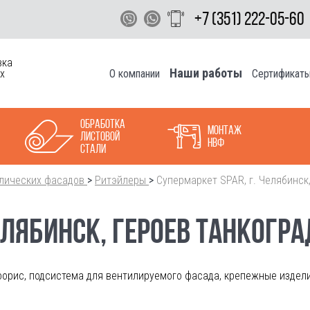
+7 (351) 222-05-60
вка
Наши работы
О компании
Сертификат
х
Обработка
Монтаж
листовой
НВФ
стали
лических фасадов
>
Ритэйлеры
>
Супермаркет SPAR, г. Челябинск
ЕЛЯБИНСК, ГЕРОЕВ ТАНКОГР
орис, подсистема для вентилируемого фасада, крепежные издели