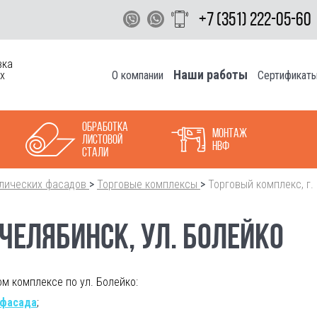
+7 (351) 222-05-60
вка
Наши работы
О компании
Сертификат
х
Обработка
Монтаж
листовой
НВФ
стали
лических фасадов
>
Торговые комплексы
>
Торговый комплекс, г.
 ЧЕЛЯБИНСК, УЛ. БОЛЕЙКО
м комплексе по ул. Болейко:
 фасада
;