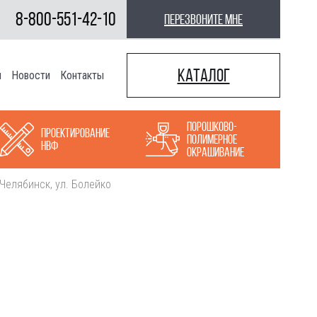
8-800-551-42-10
перезвоните мне
Каталог
ы
Новости
Контакты
Порошково-
Проектирование
полимерное
НВФ
окрашивание
 Челябинск, ул. Болейко