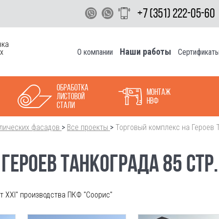
+7 (351) 222-05-60
вка
Наши работы
О компании
Сертификат
х
Обработка
Монтаж
листовой
НВФ
стали
лических фасадов
>
Все проекты
>
Торговый комплекс на Героев Т
ГЕРОЕВ ТАНКОГРАДА 85 СТР.
 XXI" производства ПКФ "Соорис"