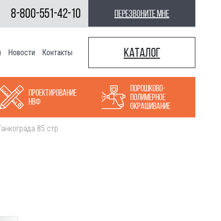
8-800-551-42-10
перезвоните мне
Каталог
ы
Новости
Контакты
Порошково-
Проектирование
полимерное
НВФ
окрашивание
анкограда 85 стр.