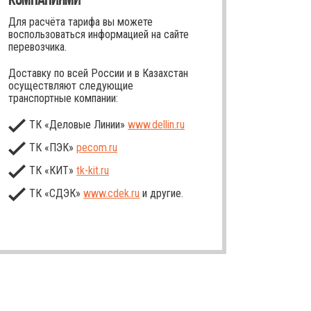
Для расчёта тарифа вы можете
воспользоваться информацией на сайте
перевозчика.
Доставку по всей России и в Казахстан
осуществляют следующие
транспортные компании:
ТК «Деловые Линии»
www.dellin.ru
ТК «ПЭК»
pecom.ru
ТК «КИТ»
tk-kit
.ru
ТК «СДЭК»
www.cdek.ru
и другие.