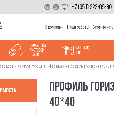
+7 (351) 222-05-60
вка
О компании
Наши работы
Сертификат
х
Обработка
Монтаж
листовой
НВФ
стали
фасадов
>
Комплектующие к фасадам
>
Профиль Горизонтальный 
ПРОФИЛЬ ГОРИ
оимость
40*40