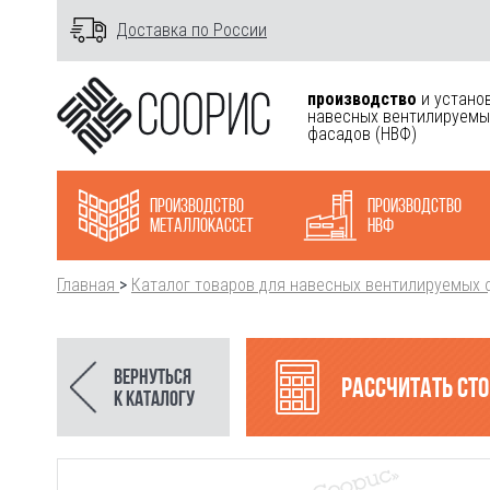
Доставка по России
производство
и устано
навесных вентилируемы
фасадов
(НВФ)
Производство
Производство
металлокасcет
НВФ
Главная
>
Каталог товаров для навесных вентилируемых 
Вернуться
Рассчитать ст
к каталогу