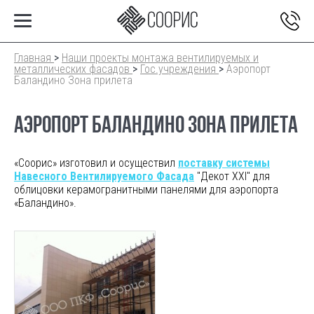
Главная
>
Наши проекты монтажа вентилируемых и
металлических фасадов
>
Гос.учреждения
>
Аэропорт
Баландино Зона прилета
АЭРОПОРТ БАЛАНДИНО ЗОНА ПРИЛЕТА
«Соорис» изготовил и осуществил
поставку системы
Навесного Вентилируемого Фасада
"Декот XXI" для
облицовки керамогранитными панелями для аэропорта
«Баландино».