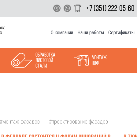
+7 (351) 222-05-60
вка
О компании
Наши работы
Сертификаты
х
Обработка
Монтаж
листовой
НВФ
стали
#монтаж фасадов
#проектирование фасадов