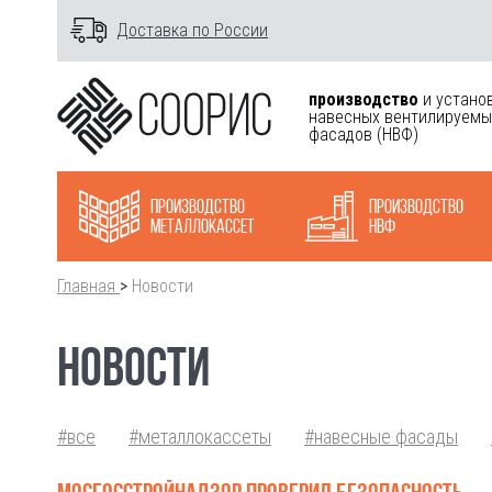
Доставка по России
производство
и устано
навесных вентилируемы
фасадов
(НВФ)
Производство
Производство
металлокасcет
НВФ
Главная
>
Новости
НОВОСТИ
#все
#металлокассеты
#навесные фасады