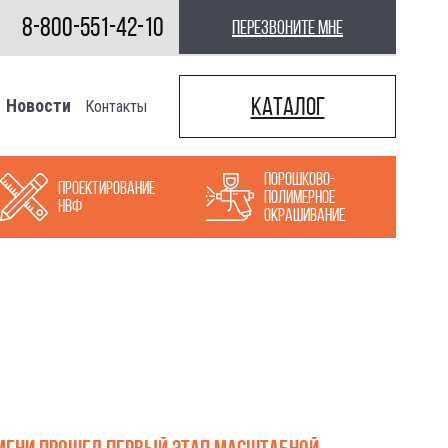
8-800-551-42-10
перезвоните мне
Каталог
Новости
Контакты
Порошково-
Проектирование
полимерное
НВФ
окрашивание