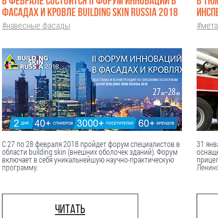
В ФЕВРАЛЕ СОСТОИТСЯ II ФОРУМ ИННОВАЦИЙ В
В ТЮ
ФАСАДАХ И КРОВЛЕ BUILDING SKIN RUSSIA 2018
ИНСП
#навесные фасады
#мета
С 27 по 28 февраля 2018 пройдет форум специалистов в
31 янв
области building skin (внешних оболочек зданий). Форум
оснащ
включает в себя уникальнейшую научно-практическую
прицел
программу.
Ленинс
Читать